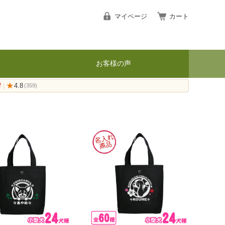
マイページ
カート
お客様の声
荷
★
4.8
|
(359)