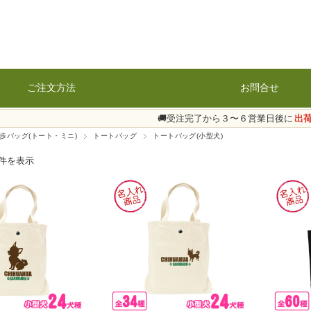
ご注文方法
お問合せ
🚚受注完了から３〜６営業日後に
出
歩バッグ(トート・ミニ)
トートバッグ
トートバッグ(小型犬)
4件を表示