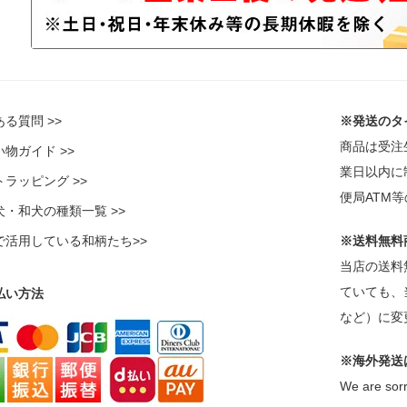
る質問 >>
※発送のタ
商品は受注
物ガイド >>
業日以内に
ラッピング >>
便局ATM
犬・和犬の種類一覧 >>
で活用している和柄たち>>
※送料無料
当店の送料
ていても、
払い方法
など）に変
※海外発送
We are sorr