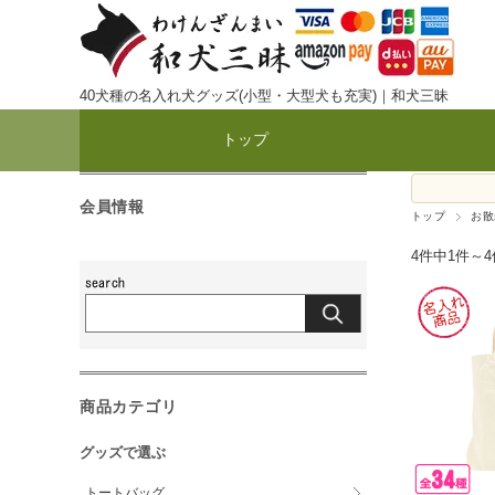
40犬種の名入れ犬グッズ(小型・大型犬も充実)｜和犬三昧
トップ
会員情報
トップ
お散
4件中1件～
商品カテゴリ
グッズで選ぶ
トートバッグ