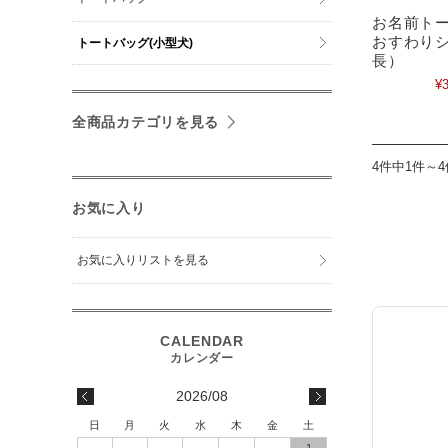
お名前トー
おすわり
トートバッグ(小型犬)
長）
¥3
全商品カテゴリを見る
4件中1件～
お気に入り
お気に入りリストを見る
2026/08
日
月
火
水
木
金
土