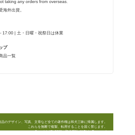
ot taking any orders from overseas.
受海外出貨。
0－17:00 | 土・日曜・祝祭日は休業
ップ
商品一覧
商品のデザイン、写真、文章など全ての著作権は和犬三昧に帰属します。
これらを無断で複製、転用することを固く禁じます。
Copyright(C) 2006 和犬三昧 All Right Reserved.