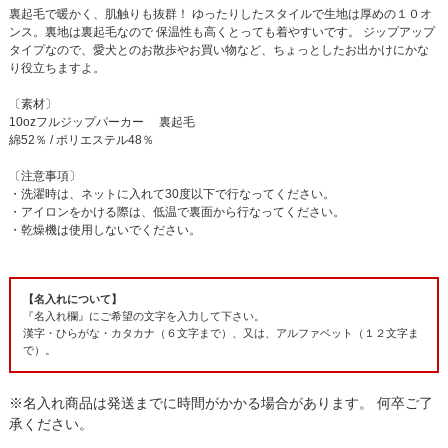
裏起毛で暖かく、肌触りも抜群！ ゆったりしたスタイルで生地は厚めの１０オ
ンス。裏地は裏起毛なので 保温性も高くとっても着やすいです。 ジップアップ
タイプなので、愛犬とのお散歩やお買い物など、ちょっとしたお出かけにかな
り役立ちますよ。
〔素材〕
10ozフルジップパーカー 裏起毛
綿52％ / ポリエステル48％
〔注意事項〕
・洗濯時は、ネットに入れて30度以下で行なってください。
・アイロンをかける際は、低温で裏面から行なってください。
・乾燥機は使用しないでください。
【名入れについて】
『名入れ欄』にご希望の文字を入力して下さい。
漢字・ひらがな・カタカナ（６文字まで）、又は、アルファベット（１２文字ま
で）。
※名入れ商品は発送までに時間がかかる場合があります。 何卒ご了
承ください。