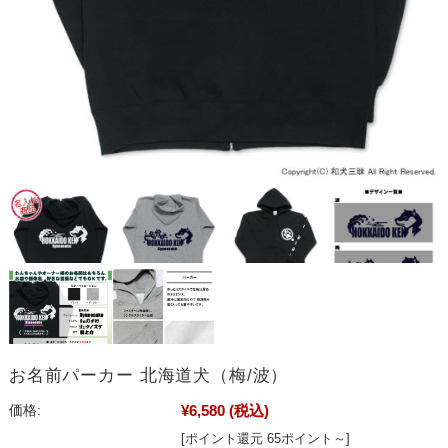
お名前パーカー 北海道犬（梅/波）
¥6,580
(税込)
価格:
[ポイント還元 65ポイント～]