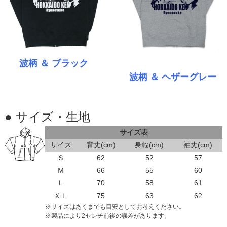
波柄 ＆ ブラック
波柄 ＆ ヘザーグレー
● サイズ・生地
サイズ表
サイズ
背丈
(cm)
身幅
(cm)
袖丈
(cm)
Ｓ
62
52
57
Ｍ
66
55
60
Ｌ
70
58
61
ＸＬ
75
63
62
※サイズはあくまでも目安としてお考えください。
※製品により2センチ前後の誤差があります。