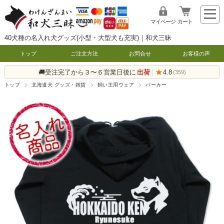
マイページ
カート
40犬種の名入れ犬グッズ(小型・大型犬も充実)｜和犬三昧
トップ
ご注文方法
お問合せ
お客様の声
🚚受注完了から３〜６営業日後に
出荷
★
4.8
|
(359)
トップ
北海道犬 グッズ・雑貨
飼い主用ウェア
パーカー