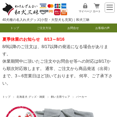
マイページ
カート
40犬種の名入れ犬グッズ(小型・大型犬も充実)｜和犬三昧
トップ
ご注文方法
お問合せ
お客様の声
夏季休業のお知らせ 8/13～8/16
8/9以降のご注文は、8/17以降の発送になる場合がありま
す。
休業期間中に頂いたご注文やお問合せ等への対応は8/17か
ら順次対応致します。 通常、ご注文から商品発送（出荷）
まで、3～6営業日ほど頂いております。 何卒、ご了承下さ
い。
トップ
北海道犬 グッズ・雑貨
飼い主用ウェア
パーカー