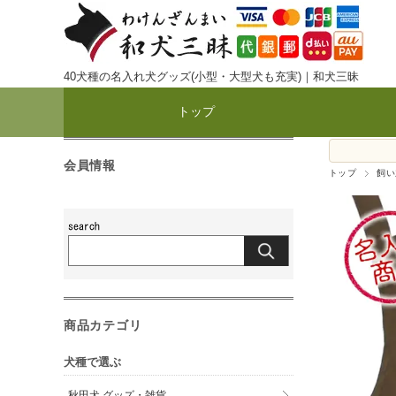
40犬種の名入れ犬グッズ(小型・大型犬も充実)｜和犬三昧
トップ
会員情報
トップ
飼い
商品カテゴリ
犬種で選ぶ
秋田犬 グッズ・雑貨