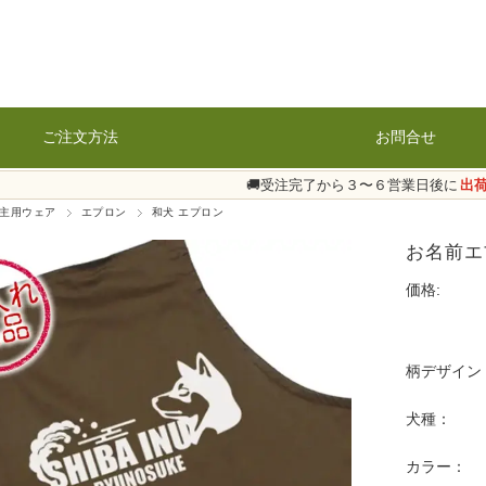
ご注文方法
お問合せ
🚚受注完了から３〜６営業日後に
出
主用ウェア
エプロン
和犬 エプロン
お名前エ
価格:
柄デザイン
犬種：
カラー：