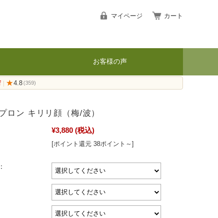
マイページ
カート
お客様の声
荷
★
4.8
|
(359)
プロン キリリ顔（梅/波）
¥3,880
(税込)
[ポイント還元 38ポイント～]
：