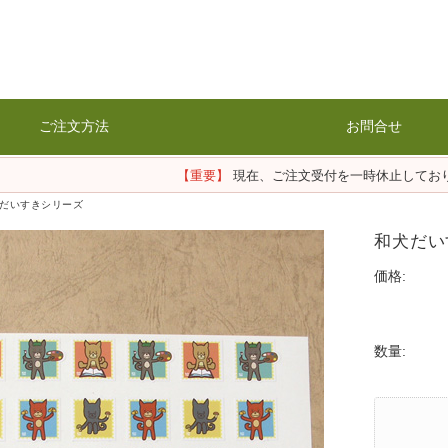
ご注文方法
お問合せ
【重要】
現在、ご注文受付を一時休止してお
だいすきシリーズ
和犬だい
価格:
数量: