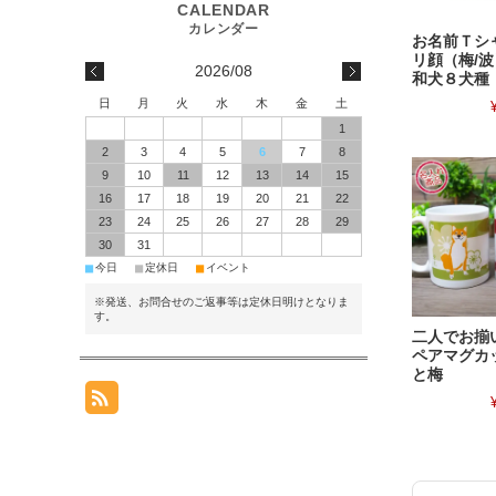
お名前Ｔシ
リ顔（梅/波
2026/08
和犬８犬種
日
月
火
水
木
金
土
1
2
3
4
5
6
7
8
9
10
11
12
13
14
15
16
17
18
19
20
21
22
23
24
25
26
27
28
29
30
31
■
■
■
今日
定休日
イベント
※発送、お問合せのご返事等は定休日明けとなりま
す。
二人でお揃
ペアマグカ
と梅