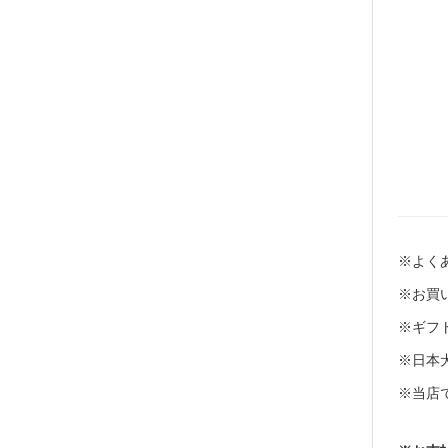
※よくあ
※お買い
※ギフト
※日本
※当店