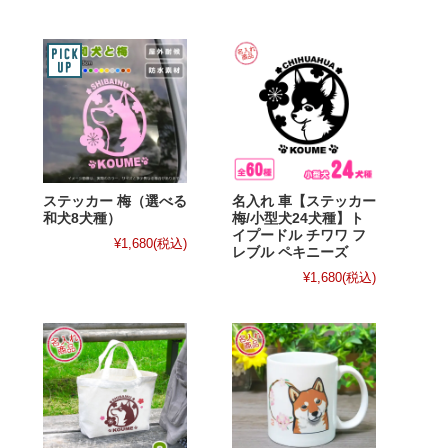
ステッカー 梅（選べる
名入れ 車【ステッカー
和犬8犬種）
梅/小型犬24犬種】ト
イプードル チワワ フ
¥1,680
(税込)
レブル ペキニーズ
¥1,680
(税込)