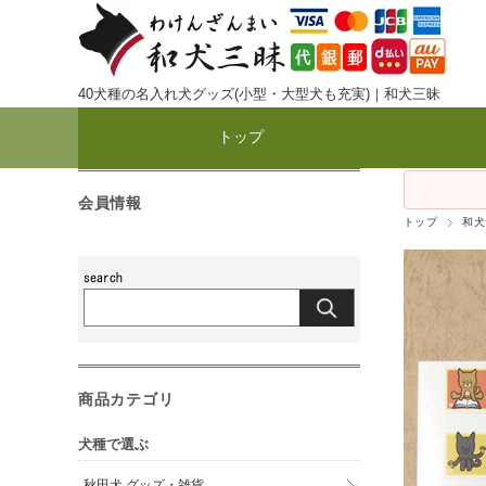
40犬種の名入れ犬グッズ(小型・大型犬も充実)｜和犬三昧
トップ
会員情報
トップ
和犬
商品カテゴリ
犬種で選ぶ
秋田犬 グッズ・雑貨