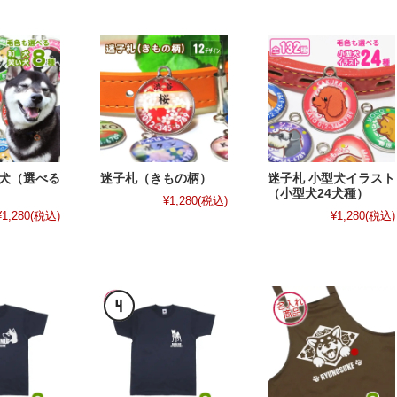
い犬（選べる
迷子札（きもの柄）
迷子札 小型犬イラスト
）
（小型犬24犬種）
¥1,280
(税込)
¥1,280
(税込)
¥1,280
(税込)