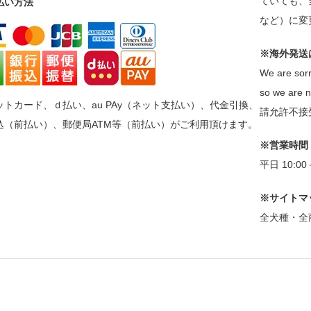
ていても、
払い方法
など）に変
※海外発送
We are sorr
so we are n
ットカード、ｄ払い、au PAy（ネット支払い）、代金引換、
請允許不接
込（前払い）、郵便局ATM等（前払い）がご利用頂けます。
※営業時間
平日 10:0
※サイトマ
全犬種・全