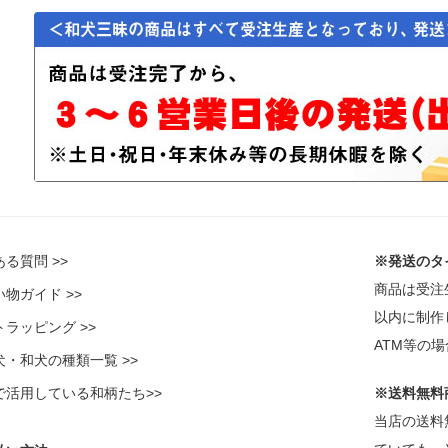
る質問 >>
※発送のタ
商品は受注
物ガイド >>
以内に制作
ラッピング >>
ATM等の
犬・和犬の種類一覧 >>
で活用している和柄たち>>
※送料無料
当店の送料