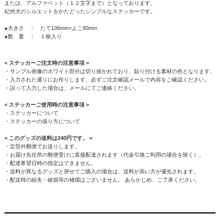
または、アルファベット（１２文字まで）となっております。
紀州犬のシルエットをかたどったシンプルなステッカーです。
●大きさ ： たて106mm×よこ90mm
●数 量 ： １枚入り
< ステッカーご注文時の注意事項 >
・サンプル画像のホワイト部分は切り抜かれており、貼り付ける素材の色となります。
・入力された通りにお作りします。必ずご注文確認メールで内容をご確認ください。
・誤って入力した場合は、メールにてご連絡ください。
< ステッカーご使用時の注意事項 >
・
ステッカーについて
・
ステッカーの張り方について
< このグッズの送料は240円です。 >
・定型外郵便でお送りします。
・お届け先住所の郵便受けに直接配達されます（代金引換ご利用の場合を除く）。
・配達希望日時の指定はできません。
・送料が異なるグッズと併せてご購入の場合は、送料が高い方が優先されます。
・配送時の紛失・破損等の補償はございません。 あらかじめ、ご了承ください。