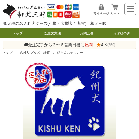
マイページ
カート
40犬種の名入れ犬グッズ(小型・大型犬も充実)｜和犬三昧
トップ
ご注文方法
お問合せ
お客様の声
🚚受注完了から３〜６営業日後に
出荷
★
4.8
|
(359)
トップ
紀州犬 グッズ・雑貨
紀州犬ステッカー