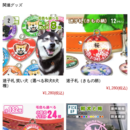
関連グッズ
迷子札 笑い犬（選べる和犬8犬
迷子札（きもの柄）
種）
¥1,280
(税込)
¥1,280
(税込)