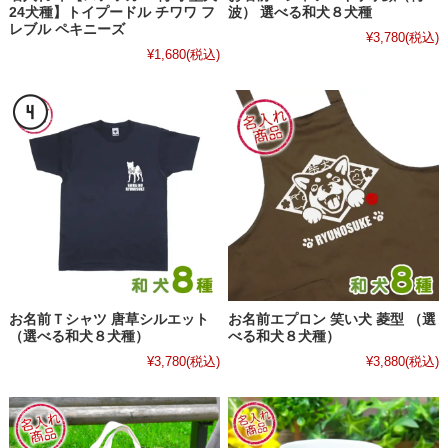
24犬種】トイプードル チワワ フ
波） 選べる和犬８犬種
レブル ペキニーズ
¥3,780
(税込)
¥1,680
(税込)
お名前Ｔシャツ 唐草シルエット
お名前エプロン 笑い犬 菱型 （選
（選べる和犬８犬種）
べる和犬８犬種）
¥3,780
(税込)
¥3,880
(税込)