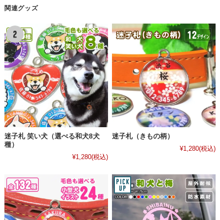
関連グッズ
迷子札 笑い犬（選べる和犬8犬
迷子札（きもの柄）
種）
¥1,280
(税込)
¥1,280
(税込)