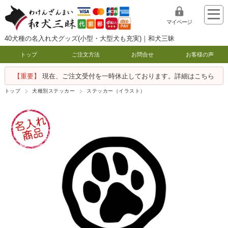
マイページ
40犬種の名入れ犬グッズ(小型・大型犬も充実)｜和犬三昧
トップ
ご注文方法
お問合せ
お客様の声
【重要】
現在、ご注文受付を一時休止しております。詳細はこちら
トップ
犬種別ステッカー
ステッカー（イラスト）