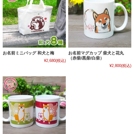
お名前ミニバッグ 和犬と梅
お名前マグカップ 柴犬と花丸
（赤柴/黒柴/白柴）
¥2,680
(税込)
¥2,800
(税込)