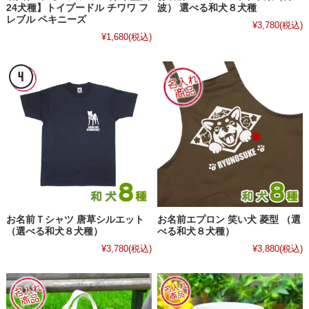
24犬種】トイプードル チワワ フ
波） 選べる和犬８犬種
レブル ペキニーズ
¥3,780
(税込)
¥1,680
(税込)
お名前Ｔシャツ 唐草シルエット
お名前エプロン 笑い犬 菱型 （選
（選べる和犬８犬種）
べる和犬８犬種）
¥3,780
(税込)
¥3,880
(税込)